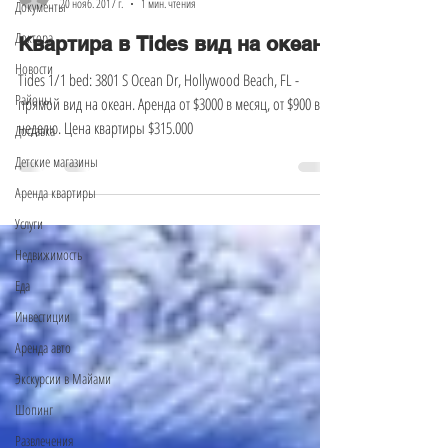
20 нояб. 2017 г.
1 мин. чтения
Документы
Доктора
Квартира в Tides вид на океан
Новости
Tides 1/1 bed: 3801 S Ocean Dr, Hollywood Beach, FL -
Районы
прямой вид на океан. Аренда от $3000 в месяц, от $900 в
неделю. Цена квартиры $315.000
Доставка
Детские магазины
Аренда квартиры
Услуги
Недвижимость
Еда
Инвестиции
Аренда авто
Экскурсии в Майами
Шопинг
Развлечения