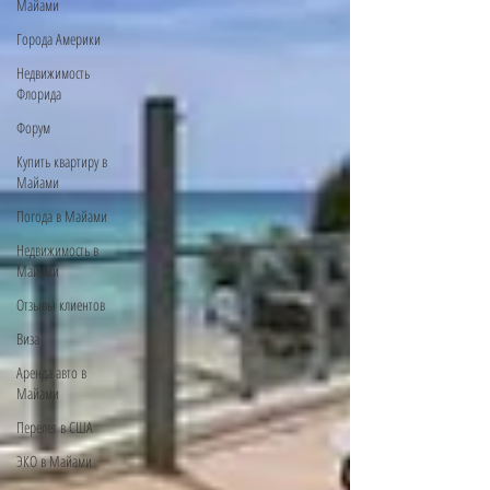
Майами
Города Америки
Недвижимость
Флорида
Форум
Купить квартиру в
Майами
Погода в Майами
Недвижимость в
Майами
Отзывы клиентов
Виза
Аренда авто в
Майами
Перелет в США
ЭКО в Майами