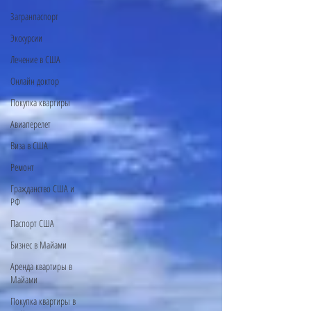
Загранпаспорт
Экскурсии
Лечение в США
Онлайн доктор
Покупка квартиры
Авиаперелет
Виза в США
Ремонт
Гражданство США и
РФ
Паспорт США
Бизнес в Майами
Аренда квартиры в
Майами
Покупка квартиры в