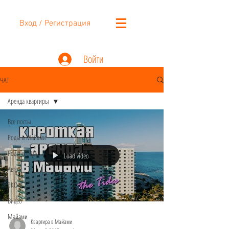
Вход / Регистрация
Войти
ЧАТ
Аренда квартиры
Все посты
Роды в Майами
Роды в США
Load video
Авто
ЭКО
Видео
Майами
Квартира в Майами