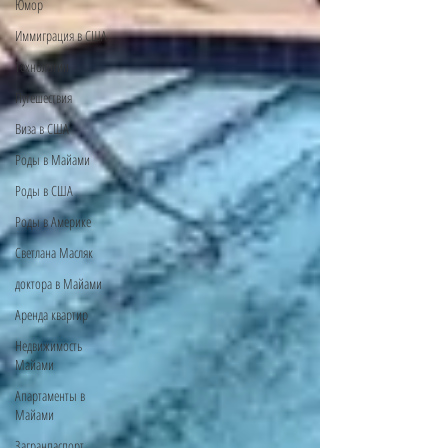
Юмор
Иммиграция в США
Технологии
Путешествия
Виза в США
Роды в Майами
Роды в США
Роды в Америке
Светлана Масляк
доктора в Майами
Аренда квартир
Недвижимость
Майами
Апартаменты в
Майами
Загранпаспорт