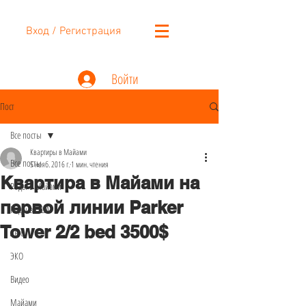
Вход / Регистрация
Войти
Пост
Все посты
Квартиры в Майами
Все посты
5 нояб. 2016 г.
1 мин. чтения
Квартира в Майами на
Роды в Майами
первой линии Parker
Роды в США
Tower 2/2 bed 3500$
Авто
ЭКО
Видео
Майами