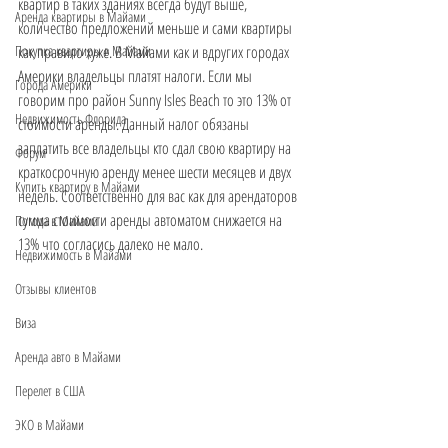
квартир в таких зданиях всегда будут выше, 
Аренда квартиры в Майами
количество предложений меньше и сами квартиры 
Покупка квартиры в Майами
как правило хуже. В Майами как и вдругих городах 
Америки владельцы платят налоги. Если мы 
Города Америки
говорим про район Sunny Isles Beach то это 13% от 
Недвижимость Флорида
стоимости аренды. Данный налог обязаны 
заплатить все владельцы кто сдал свою квартиру на 
Форум
краткосрочную аренду менее шести месяцев и двух 
Купить квартиру в Майами
недель. Соответственно для вас как для арендаторов 
сумма стоимости аренды автоматом снижается на 
Погода в Майами
13% что согласись далеко не мало. 
Недвижимость в Майами
Отзывы клиентов
Виза
Аренда авто в Майами
Перелет в США
ЭКО в Майами