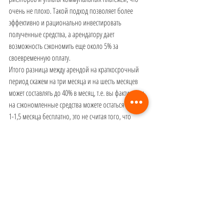
очень не плохо. Такой подход позволяет более 
эффективно и рационально инвестировать 
полученные средства, а арендатору дает 
возможность сэкономить еще около 5% за 
своевременную оплату. 
Итого разница между арендой на краткосрочный 
период скажем на три месяца и на шесть месяцев 
может составлять до 40% в месяц, т.е. вы фактически 
на сэкономленные средства можете остаться еще на 
1-1,5 месяца бесплатно, это не считая того, что 
квартира в который вы остановитесь будет лучше, 
вариантов квартир на много больше и народу в 
здание будет существенно меньше и находится будет 
более комфортно.
#арендаквартирывМайами
#Майами
#Miami
#квартирывМайами
#Oceanreserve
#SunnyIslesBeach
#апартаментывМайами