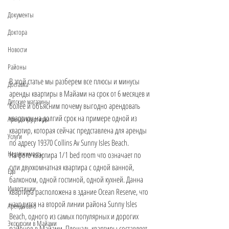
Документы
Доктора
Новости
Районы
В этой статье мы разберем все плюсы и минусы 
Доставка
аренды квартиры в Майами на срок от 6 месяцев и 
Детские магазины
более и объясним почему выгодно арендовать 
квартиру на долгий срок на примере одной из 
Аренда квартиры
квартир, которая сейчас представлена для аренды 
Услуги
по адресу 19370 Collins Av Sunny Isles Beach. 
Недвижимость
На фото квартира 1/1 bed room что означает по 
сути двухкомнатная квартира с одной ванной, 
Еда
балконом, одной гостиной, одной кухней. Данна 
Инвестиции
квартира расположена в здание Ocean Reserve, что 
находится на второй линии района Sunny Isles 
Аренда авто
Beach, одного из самых популярных и дорогих 
Экскурсии в Майами
районов в Майами. Площадь квартиры составляет 