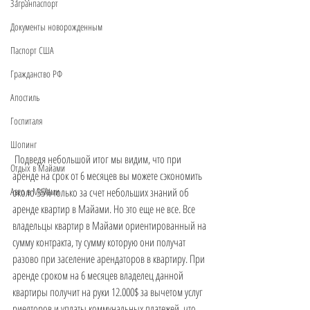
Загранпаспорт
Документы новорожденным
Паспорт США
Гражданство РФ
Апостиль
Госпиталя
Шопинг
 Подведя небольшой итог мы видим, что при 
Отдых в Майами
аренде на срок от 6 месяцев вы можете сэкономить 
Авто в Майами
около 35% только за счет небольших знаний об 
аренде квартир в Майами. Но это еще не все. Все 
владельцы квартир в Майами ориентированный на 
сумму контракта, ту сумму которую они получат 
разово при заселение арендаторов в квартиру. При 
аренде сроком на 6 месяцев владелец данной 
квартиры получит на руки 12.000$ за вычетом услуг 
риелторов и уплаты коммунальных платежей, что 