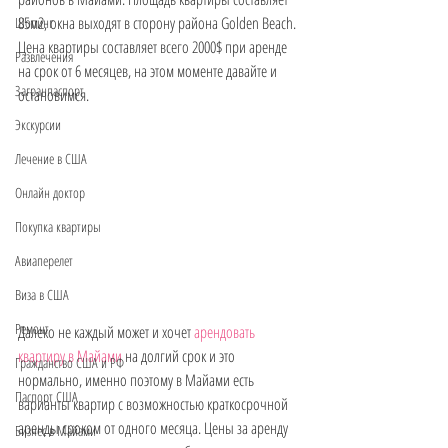
85м2, окна выходят в сторону района Golden Beach. 
Шопинг
Цена квартиры составляет всего 2000$ при аренде 
Развлечения
на срок от 6 месяцев, на этом моменте давайте и 
Загранпаспорт
остановимся.
Экскурсии
Лечение в США
Онлайн доктор
Покупка квартиры
Авиаперелет
Виза в США
Ремонт
Далеко не каждый может и хочет 
арендовать 
квартиру в Майами
 на долгий срок и это 
Гражданство США и РФ
нормально, именно поэтому в Майами есть 
Паспорт США
варианты квартир с возможностью краткосрочной 
аренды сроком от одного месяца. Цены за аренду 
Бизнес в Майами