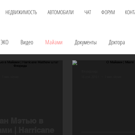
НЕДВИЖИМОСТЬ
АВТОМОБИЛИ
ЧАТ
ФОРУМ
КОНТ
ЭКО
Видео
Майами
Документы
Доктора
Недвижимость
Еда
Инвестиции
Аренда авто
Флоридакидс
1 мин. чтения
18 сент. 2016 г.
1 мин. чтения
нлайн доктор
Покупка квартиры
Авиаперелет
Ви
ан Мэтью в
ми | Harricane