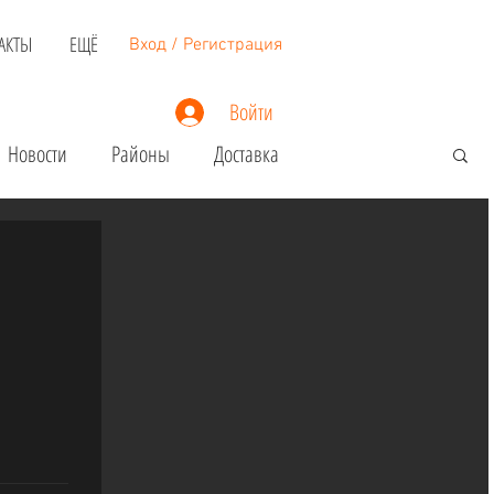
АКТЫ
ЕЩЁ
Вход / Регистрация
Войти
Новости
Районы
Доставка
Экскурсии в Майами
Шопинг
Развлечения
за в США
Ремонт
Гражданство США и РФ