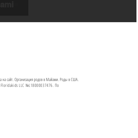
iami
 на сайт. Организация родов в Майами. Роды в США.
Floridakids LLC №L18000037476. По