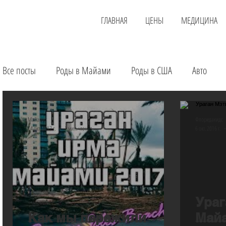
ГЛАВНАЯ
ЦЕНЫ
МЕДИЦИНА
Все посты
Роды в Майами
Роды в США
Авто
Детские магазины
Аренда квартиры
Услуги
Майами
Флоридакидс
14 окт. 2017 г.
1 мин. чтения
6 окт. 2016 г.
Загранпаспорт
Экскурсии
Лечение в США
О
Ураг
Как мы пережили
Майа