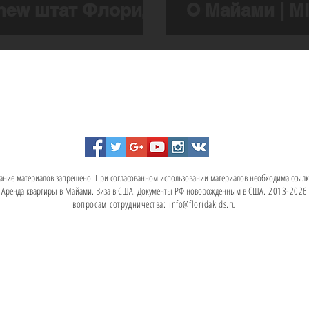
hew штат Флорида
О Майами | M
ание материалов запрещено. При согласованном использовании материалов необходима ссылка
. Аренда квартиры в Майами. Виза в США. Документы РФ новорожденным в США
.
2013-2026 
вопросам
сотрудничества:
info@floridakids.ru