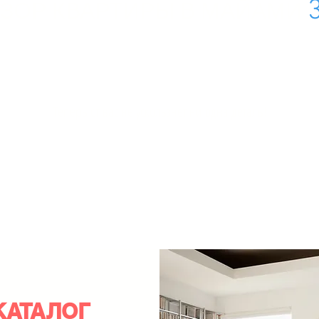
ЗОР КВАРТИРЫ В МАЙАМИ
Теперь от вас не ускользнет ни одна деталь!
КАТАЛОГ