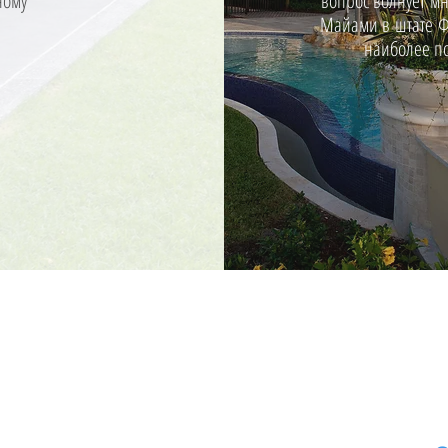
ному
вопрос волнует мн
Майами в штате Ф
наиболее п