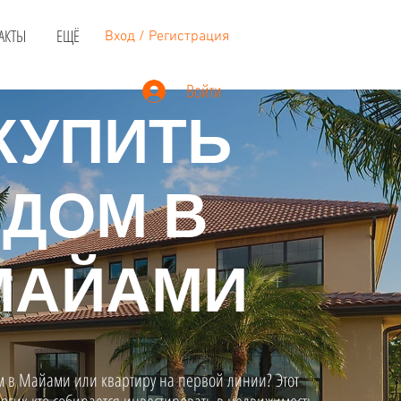
АКТЫ
ЕЩЁ
Вход / Регистрация
Войти
КУПИТЬ
ДОМ В
МАЙАМИ
м в Майами или квартиру на первой линии? Этот