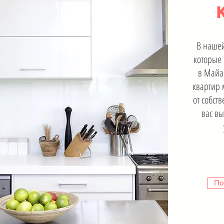
В нашей
которые 
в Майа
квартир
от собст
вас вы
По