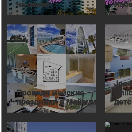
на океан
Набе
Аренда квартиры в Майами
Лечение в Ма
2 мая 2017 г.
1 мин. чтения
5 мар. 2017 г.
Joe 
Проведи майские
Child
праздники в Майами
детс
Memo