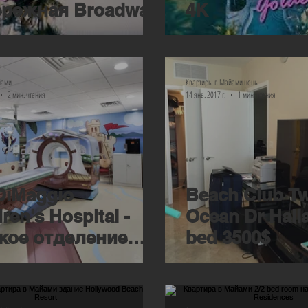
режная Broadwalk
4К
йами
Квартиры в Майами цены
2 мин. чтения
14 янв. 2017 г.
1 мин. чтения
DiMaggio
Beach Club Tw
ren's Hospital -
Ocean Dr Halla
кое отделение
bed 3500$
rial Regional