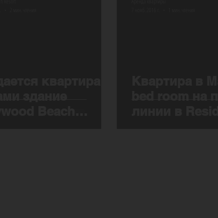
h Resort
Аренда квартиры
.
2 мин. чтения
7 нояб. 2016 г.
1 мин. чтения
ается квартира в
Квартира в М
ми здание
bed room на 
ywood Beach
линии в Resi
rt