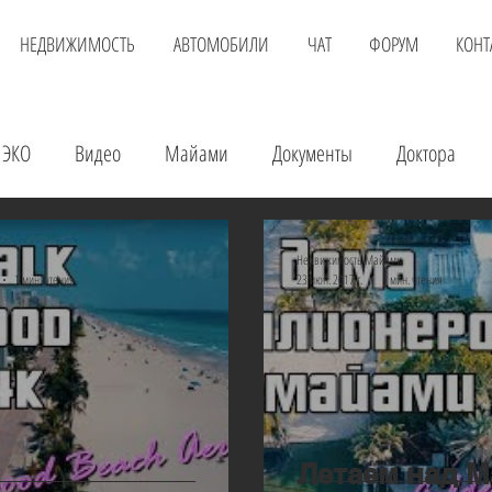
НЕДВИЖИМОСТЬ
АВТОМОБИЛИ
ЧАТ
ФОРУМ
КОНТ
ЭКО
Видео
Майами
Документы
Доктора
Недвижимость
Еда
Инвестиции
Аренда авто
Недвижимость Майами
1 мин. чтения
23 июн. 2017 г.
1 мин. чтения
нлайн доктор
Покупка квартиры
Авиаперелет
Ви
Летаем над М