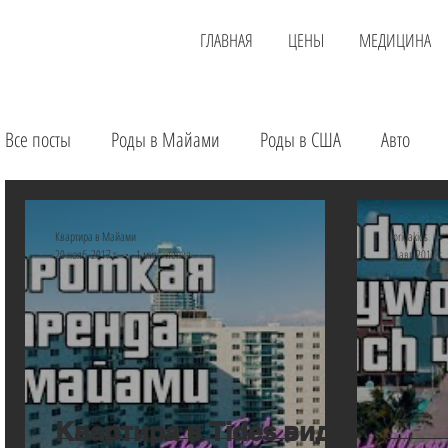
ГЛАВНАЯ
ЦЕНЫ
МЕДИЦИНА
Все посты
Роды в Майами
Роды в США
Авто
Детские магазины
Аренда квартиры
Услуги
Квартира в Майами
Floridakids
20 нояб. 2017 г.
1 мин. чтения
22 авг. 2017 г.
Загранпаспорт
Экскурсии
Лечение в США
О
Квартира в Tides вид