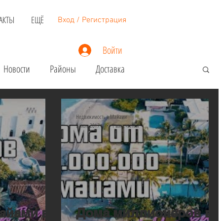
АКТЫ
ЕЩЁ
Вход / Регистрация
Войти
Новости
Районы
Доставка
Экскурсии в Майами
Шопинг
Развлечения
Недвижимость в Майами
9 июн. 2017 г.
1 мин. чтения
за в США
Ремонт
Гражданство США и РФ
айами в
Дома миллионеров в