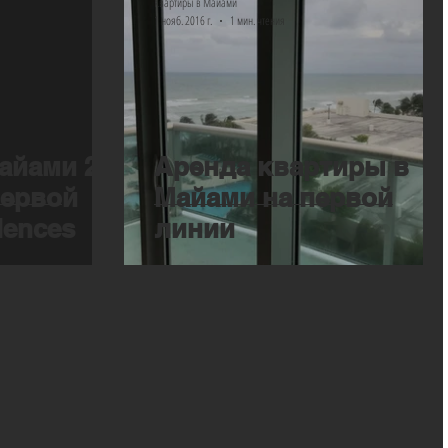
Квартиры в Майами
1 нояб. 2016 г.
1 мин. чтения
айами 2/2
Аренда квартиры в
первой
Майами на первой
dences
линии