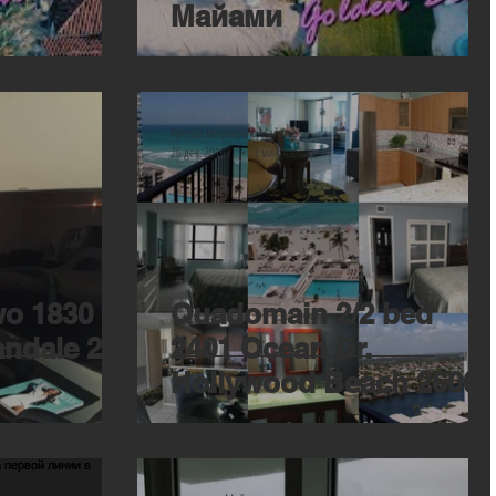
Майами
Аренда квартиры в Майами
26 дек. 2016 г.
1 мин. чтения
o 1830 S
Quadomain 2/2 bed
ndale 2/2
2401 Ocean Dr.
Hollywood Beach 2600$