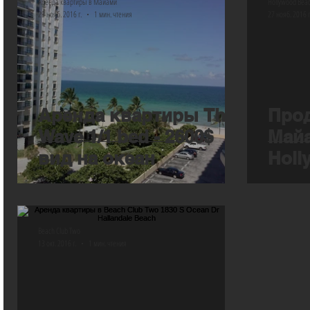
Аренда квартиры в Майами
Hollywood Beac
29 нояб. 2016 г.
1 мин. чтения
27 нояб. 2016 г
Аренда квартиры The
Прод
Wave 1/1 bed - 2600$
Майа
вид на океан
Holl
Reso
Beach Club Two
13 окт. 2016 г.
1 мин. чтения