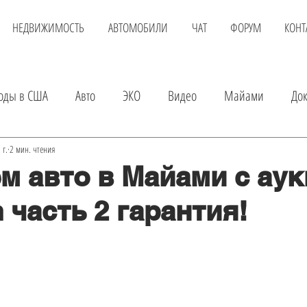
НЕДВИЖИМОСТЬ
АВТОМОБИЛИ
ЧАТ
ФОРУМ
КОНТ
оды в США
Авто
ЭКО
Видео
Майами
До
вка
Детские магазины
Аренда квартиры
Услуги
 г.
2 мин. чтения
м авто в Майами с ау
 часть 2 гарантия!
а авто
Экскурсии в Майами
Шопинг
Развлечения
Онлайн доктор
Покупка квартиры
Авиаперелет