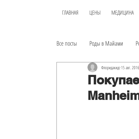
ГЛАВНАЯ
ЦЕНЫ
МЕДИЦИНА
Все посты
Роды в Майами
Р
Новости
Районы
Доста
Флоридакидс
15 авг. 2016
Покупае
Manheim
Еда
Инвестиции
Аренд
Экскурсии
Лечение в США