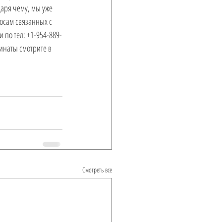
аря чему, мы уже 
осам связанных с 
 по тел: +1-954-889-
инаты смотрите в 
Смотреть все