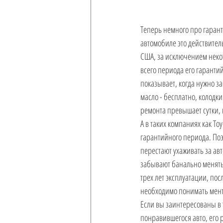
Теперь немного про гаранти
автомобиле это действител
США, за исключением неко
всего периода его гаранти
показывает, когда нужно за
масло - бесплатно, колодки 
ремонта превышает сутки, 
А в таких компаниях как To
гарантийного периода. Поэ
перестают ухаживать за ав
забывают банально менять 
трех лет эксплуатации, пос
необходимо понимать мента
Если вы заинтересованы в 
понравившегося авто, его 