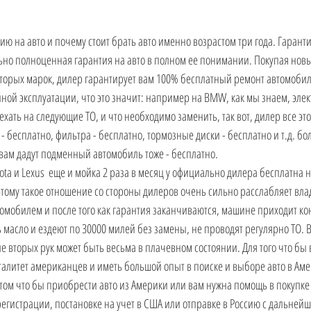
ю на авто и почему стоит брать авто именно возрастом три года. Гаранти
ьно полноценная гарантия на авто в полном ее понимании. Покупая нов
торых марок, дилер гарантирует вам 100% бесплатный ремонт автомобил
йной эксплуатации, что это значит: например на BMW, как мы знаем, эле
ехать на следующие ТО, и что необходимо заменить, так вот, дилер все эт
- бесплатно, фильтра - бесплатно, тормозные диски - бесплатно и т.д. бол
вам дадут подменный автомобиль тоже - бесплатно.
yota и Lexus  еще и мойка 2 раза в месяц у официально дилера бесплатна 
тому такое отношение со стороны дилеров очень сильно расслабляет вла
томобилем и после того как гарантия заканчиваются, машине приходит ко
масло и ездеют по 30000 милей без замены, не проводят регулярно ТО. В
ле вторых рук может быть весьма в плачевном состоянии. Для того что бы в
литет американцев и иметь большой опыт в поиске и выборе авто в Аме
том что бы приобрести авто из Америки или вам нужна помощь в покупке 
регистрации, постановке на учет в США или отправке в Россию с дальнейш