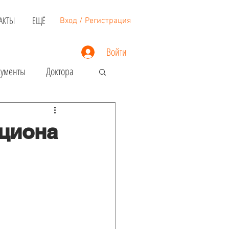
АКТЫ
ЕЩЁ
Вход / Регистрация
Войти
кументы
Доктора
Недвижимость
кциона
Загранпаспорт
Виза в США