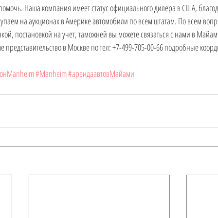
помочь. Наша компания имеет статус официального дилера в США, благод
окупаем на аукционах в Америке автомобили по всем штатам. По всем вопр
кой, постановкой на учет, таможней вы можете связаться с нами в Майами
ше представительство в Москве по тел: +7-499-705-00-66 подробные коорд
ионManheim
#Manheim
#арендаавтовМайами