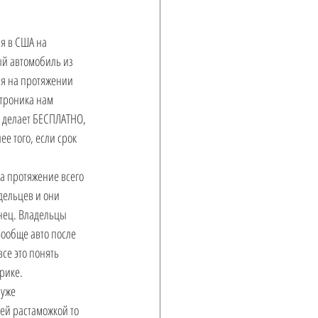
я в США на 
ый автомобиль из 
я на протяжении 
ктроника нам 
о делает БЕСПЛАТНО, 
ее того, если срок 
на протяжение всего 
дельцев и они 
нец. Владельцы 
ообще авто после 
се это понять 
рике. 
уже 
ей растаможкой то 