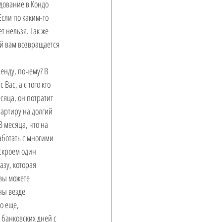
дование в Кондо 
сли по каким-то 
 нельзя. Так же 
й вам возвращается 
енду, почему? В 
ас, а с того кто 
сяца, он потратит 
артиру на долгий 
 месяца, что на 
аботать с многими 
скроем один 
зу, которая 
вы можете 
ны везде 
о еще, 
банковских дней с 