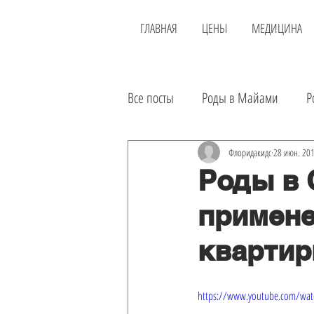
ГЛАВНАЯ
ЦЕНЫ
МЕДИЦИНА
Все посты
Роды в Майами
Р
Новости
Районы
Доста
Флоридакидс
28 июн. 201
Роды в 
примене
Еда
Инвестиции
Аренд
квартир
Экскурсии
Лечение в США
https://www.youtube.com/wat