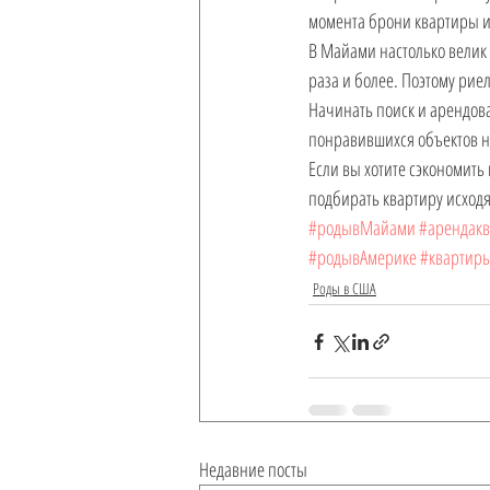
момента брони квартиры ин
В Майами настолько велик с
раза и более. Поэтому рие
Начинать поиск и арендова
понравившихся объектов не
Если вы хотите сэкономить 
подбирать квартиру исходя 
#родывМайами
#арендак
#родывАмерике
#квартир
Роды в США
Недавние посты