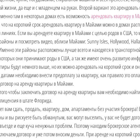
й жизни, да еще и с младенцем на руках. Второй вариант это арендовать 
именно там в некоторых домах есть возможность 
арендовать квартиру в 
 что на короткий срок арендовать квартиру в Майами можно в домах рас
 линиях. Если вы арендуете квартиру в Майами с целью родов в США, то
айоны и посмотреть видео, вблизи Майами: Sunny Isles, Hollywood, Hallan
 Именно эти районы расположены лучше всего и находятся в транспортной
 которых они принимают роды в США, а так же имеют очень развитую инфра
ртиры будут немного выше, но их можно арендовать на короткий срок и он
датами необходимо внести предоплату за квартиру, как правило это опла
договор на аренду квартиры в Майами.
 того чтобы заключить договор на аренду квартиры вам необходимо найти
 лицензия в штате Флорида.
т вам сдать, продать, квартиру, дом, апартаменты без участия брокера! В
ы и вы рискуете быть обманутым, вас могут выселить, у вас не будет догов
въезде и еще куча ненужных проблем. Поэтому находим брокерское агент
 заключаем договор и уже потом вносим деньги. При аренде на короткий сро