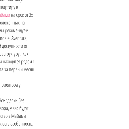
квартиру в 
Майами
 на срок от 3х 
положенных на 
 мы рекомендуем 
dale, Aventura, 
 доступности от 
структуру.  Как 
и находятся рядом с 
та за первый месяц 
 риелтора у 
се сделки без 
ора, у вас будут 
ство в Майами 
к есть особенность, 