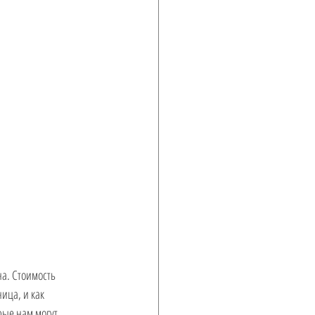
а. Стоимость 
ица, и как 
рые нам могут 