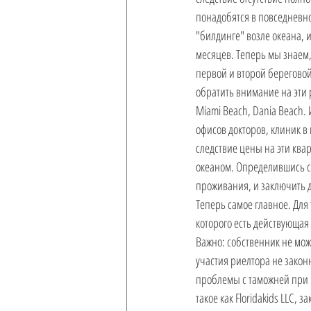
понадобятся в повседневно
"билдинге" возле океана, 
месяцев. Теперь мы знаем,
первой и второй береговой
обратить внимание на эти р
Miami Beach, Dania Beach.
офисов докторов, клиник в
следствие цены на эти ква
океаном. Определившись с 
проживания, и заключить 
Теперь самое главное. Для
которого есть действующая
Важно: собственник не може
участия риелтора не законн
проблемы с таможней при 
такое как Floridakids LLC,