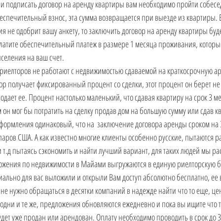
 и подписать договор на аренду квартиры вам необходимо пройти собесе
еспечительный взнос, эта сумма возвращается при выезде из квартиры. Е
 не одобрит вашу анкету, то заключить договор на аренду квартиры будет
латите обеспечительный платеж в размере 1 месяца проживания, которы
селения на ваш счет. 
риелторов не работают с недвижимостью сдаваемой на краткосрочную ар
 получает фиксированный процент со сделки, этот процент он берет не с В
дает ее. Процент настолько маленький, что сдавая квартиру на срок 3 ме
 он мог бы потратить на сделку продав дом на большую сумму или сдав кв
оформления одинаковый, что на  заключение договора аренды сроком на 3
лларов США. А как известно многие клиенты особенно русские, пытаются р
т.д пытаясь сэкономить и найти лучший вариант, для таких людей мы ра
ожения по недвижимости в Майами выгружаются в единую риелторскую ба
ально для вас выложили и открыли Вам доступ абсолютно бесплатно, ее 
 не нужно обращаться в десятки компаний в надежде найти что то еще, це
дни и те же, предложения обновляются ежедневно и пока вы ищите что т
ет уже продан или арендован. Оплату необходимо проводить в срок до 3 