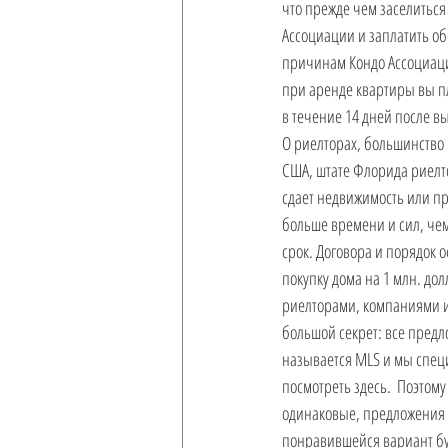
что прежде чем заселиться
Ассоциации и заплатить об
причинам Кондо Ассоциация
при аренде квартиры вы п
в течение 14 дней после вы
О риелторах, большинство 
США, штате Флорида риелтор
сдает недвижимость или про
больше времени и сил, чем
срок. Договора и порядок 
покупку дома на 1 млн. до
риелторами, компаниями и 
большой секрет: все предл
называется MLS и мы специ
посмотреть здесь.  Поэтому
одинаковые, предложения о
понравившейся вариант буд