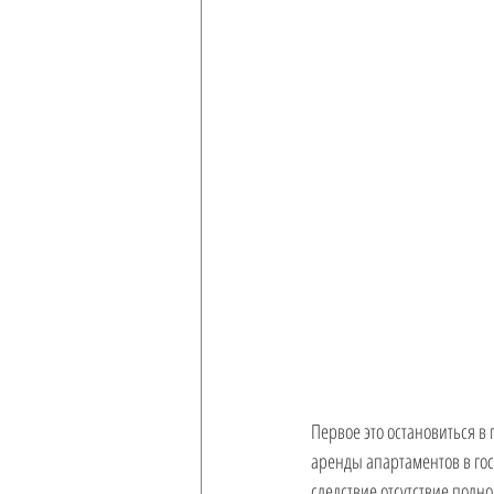
Ремонт
Гражданство США и
Первое это остановиться в
аренды апартаментов в гост
следствие отсутствие полн