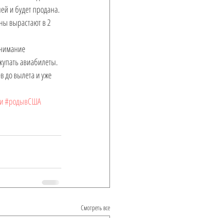
ей и будет продана. 
ны вырастают в 2 
онимание 
купать авиабилеты. 
в до вылета и уже 
и
#родывСША
Смотреть все