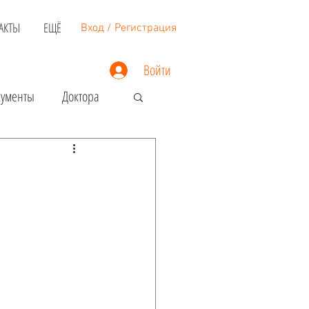
АКТЫ
ЕЩЁ
Вход / Регистрация
Войти
кументы
Доктора
Недвижимость
Загранпаспорт
Виза в США