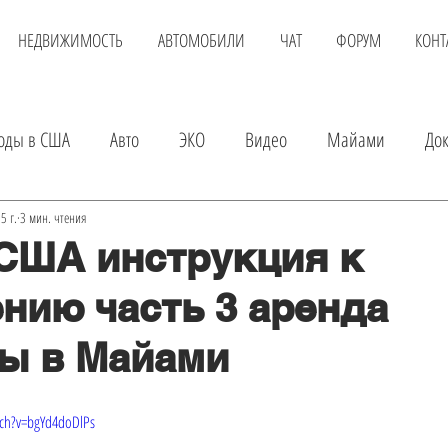
НЕДВИЖИМОСТЬ
АВТОМОБИЛИ
ЧАТ
ФОРУМ
КОНТ
оды в США
Авто
ЭКО
Видео
Майами
До
вка
Детские магазины
Аренда квартиры
Услуги
5 г.
3 мин. чтения
США инструкция к
нию часть 3 аренда
а авто
Экскурсии в Майами
Шопинг
Развлечения
ы в Майами
Онлайн доктор
Покупка квартиры
Авиаперелет
ch?v=bgYd4doDlPs