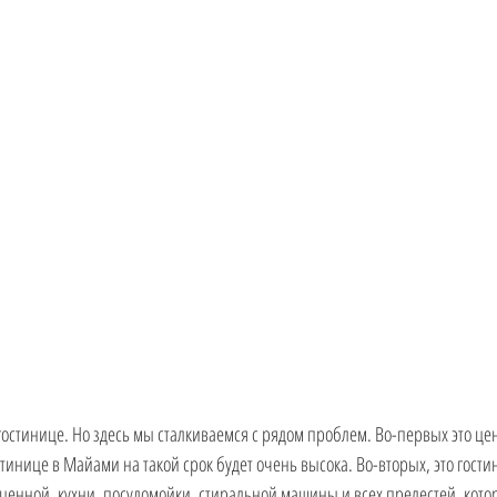
 РФ
 гостинице. Но здесь мы сталкиваемся с рядом проблем. Во-первых это цен
инице в Майами на такой срок будет очень высока. Во-вторых, это гостин
оценной, кухни, посудомойки, стиральной машины и всех прелестей, кото