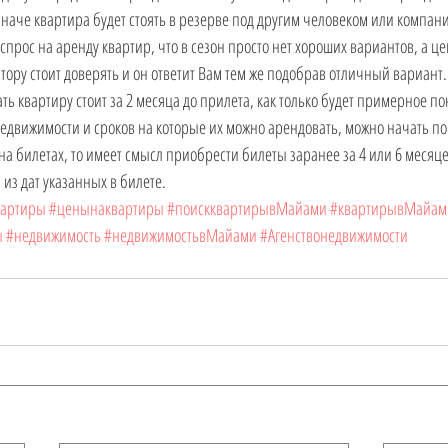
аче квартира будет стоять в резерве под другим человеком или компани
прос на аренду квартир, что в сезон просто нет хороших вариантов, а це
лтору стоит доверять и он ответит Вам тем же подобрав отличный вариант.
ть квартиру стоит за 2 месяца до прилета, как только будет примерное п
движимости и сроков на которые их можно арендовать, можно начать по
на билетах, то имеет смысл приобрести билеты заранее за 4 или 6 месяце
из дат указанных в билете. 
вартиры
#ценынаквартиры
#поискквартирывМайами
#квартирывМайам
ы
#недвижимость
#недвижимостьвМайами
#Агенствонедвижимости