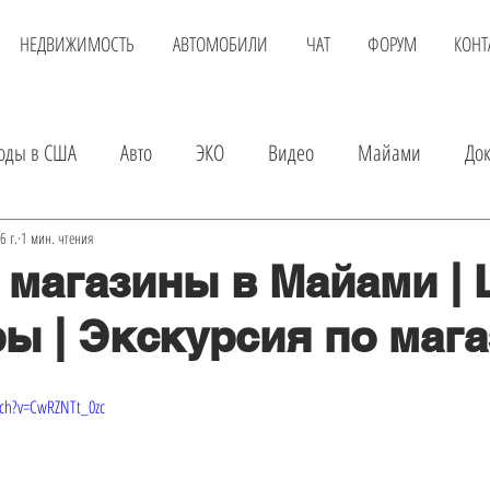
НЕДВИЖИМОСТЬ
АВТОМОБИЛИ
ЧАТ
ФОРУМ
КОНТ
оды в США
Авто
ЭКО
Видео
Майами
До
вка
Детские магазины
Аренда квартиры
Услуги
6 г.
1 мин. чтения
 магазины в Майами |
ры | Экскурсия по маг
а авто
Экскурсии в Майами
Шопинг
Развлечения
ch?v=CwRZNTt_0zc
Онлайн доктор
Покупка квартиры
Авиаперелет