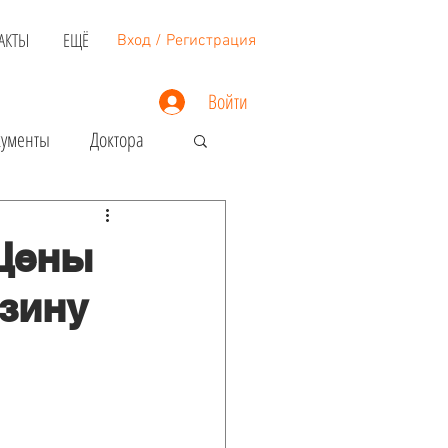
АКТЫ
ЕЩЁ
Вход / Регистрация
Войти
кументы
Доктора
Недвижимость
 Цены
азину
Загранпаспорт
Виза в США