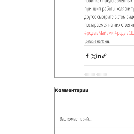
новинках представленных к
принцип работы коляски тро
другое смотрите в этом вид
постараемся на них ответит
#родывМайами
#родывС
Детские магазины
Комментарии
Ваш комментарий...