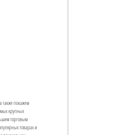
а также покажем 
амых крупных 
льшим торговым 
опулярных товарах и 