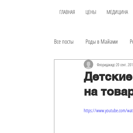
ГЛАВНАЯ
ЦЕНЫ
МЕДИЦИНА
Все посты
Роды в Майами
Р
Новости
Районы
Доста
Флоридакидс
20 сент. 201
Детские
на това
Еда
Инвестиции
Аренд
https://www.youtube.com/wat
Экскурсии
Лечение в США