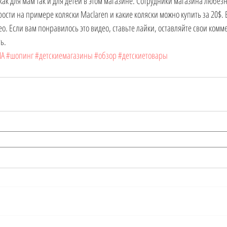
ак для мам так и для детей в этом магазине. Сотрудники магазина любезн
сти на примере коляски Maclaren и какие коляски можно купить за 20$. В
ео. Если вам понравилось это видео, ставьте лайки, оставляйте свои комм
ь.
ША
#шопинг
#детскиемагазины
#обзор
#детскиетовары