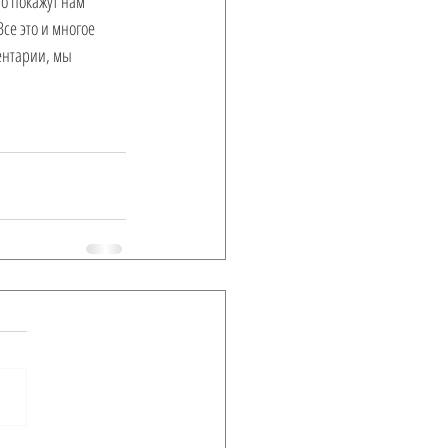
о покажут нам 
се это и многое 
ентарии, мы 