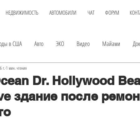
НЕДВИЖИМОСТЬ
АВТОМОБИЛИ
ЧАТ
ФОРУМ
КОНТ
оды в США
Авто
ЭКО
Видео
Майами
До
вка
Детские магазины
Аренда квартиры
Услуги
6 г.
1 мин. чтения
cean Dr. Hollywood Bea
ave здание после ремон
а авто
Экскурсии в Майами
Шопинг
Развлечения
то
Онлайн доктор
Покупка квартиры
Авиаперелет