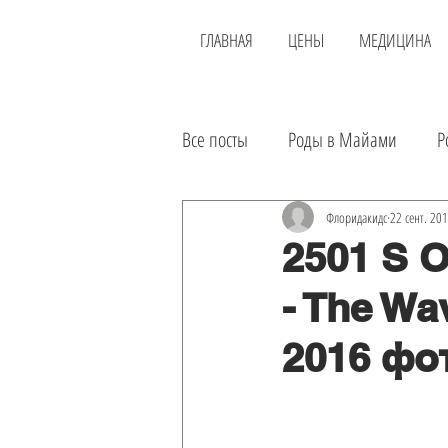
ГЛАВНАЯ
ЦЕНЫ
МЕДИЦИНА
Все посты
Роды в Майами
Р
Новости
Районы
Доста
Флоридакидс
22 сент. 201
2501 S O
- The W
Еда
Инвестиции
Аренд
2016 фо
Экскурсии
Лечение в США