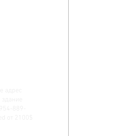
e адрес 
 здание 
-954-889-
ed от 2100$ 