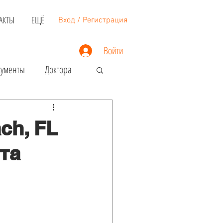
АКТЫ
ЕЩЁ
Вход / Регистрация
Войти
кументы
Доктора
Недвижимость
ch, FL
та
Загранпаспорт
Виза в США