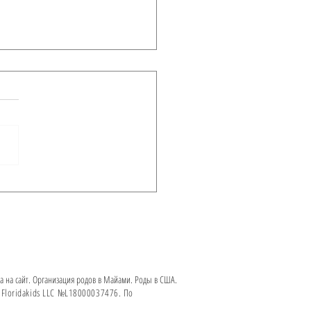
ы на аренду квартир в
ами весна-лето 2017
 на сайт. Организация родов в Майами. Роды в США.
Floridakids LLC №L18000037476. По