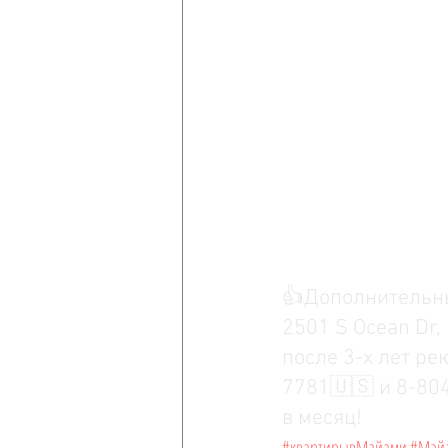
👍Дополнительны
2501 S Ocean Dr,
после 3-х лет ре
7781🇺🇸 и 8-804
в месяц!
#квартирывМайами
#Май