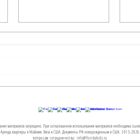
Проведи майские
Цен
праздники в Майами
Май
ание материалов запрещено. При согласованном использовании материалов необходима ссылка
. Аренда квартиры в Майами. Виза в США. Документы РФ новорожденным в США
.
2013-2026 
вопросам
сотрудничества:
info@floridakids.ru