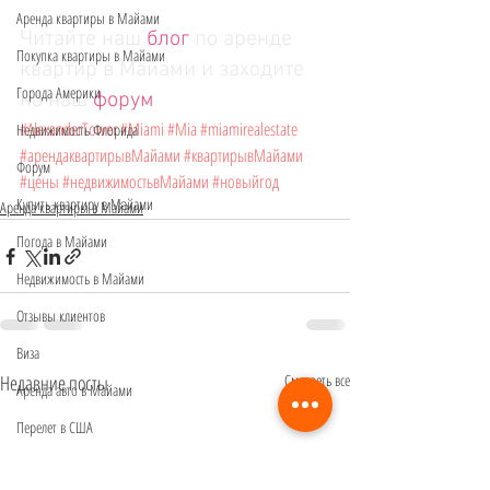
Аренда квартиры в Майами
Читайте наш 
блог
 по аренде 
Покупка квартиры в Майами
квартир в Майами и заходите 
Города Америки
на наш 
форум
#AlexanderTower
#Miami
#Mia
#miamirealestate
Недвижимость Флорида
#арендаквартирывМайами
#квартирывМайами
Форум
#цены
#недвижимостьвМайами
#новыйгод
Купить квартиру в Майами
Аренда квартиры в Майами
Погода в Майами
Недвижимость в Майами
Отзывы клиентов
Виза
Недавние посты
Смотреть все
Аренда авто в Майами
Перелет в США
ЭКО в Майами