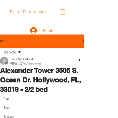
Вход / Регистрация
Войти
Пост
Все посты
Квартиры в Майами
Все посты
29 дек. 2016 г.
1 мин. чтения
Alexander Tower 3505 S.
Роды в Майами
Ocean Dr. Hollywood, FL,
Роды в США
33019 - 2/2 bed
Авто
ЭКО
Видео
Майами