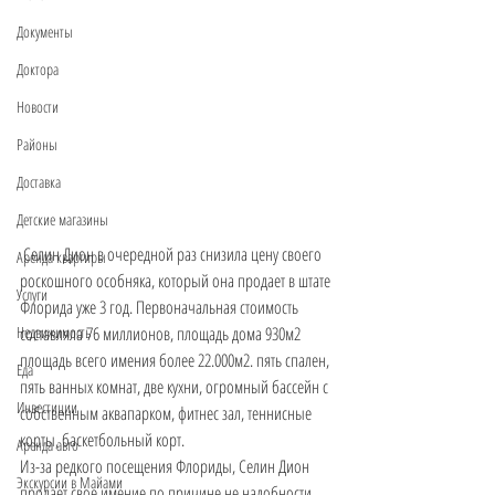
Документы
Доктора
Новости
Районы
Доставка
Детские магазины
 Селин Дион в очередной раз снизила цену своего 
Аренда квартиры
роскошного особняка, который она продает в штате 
Услуги
Флорида уже 3 год. Первоначальная стоимость 
Недвижимость
составляла 76 миллионов, площадь дома 930м2 
площадь всего имения более 22.000м2. пять спален, 
Еда
пять ванных комнат, две кухни, огромный бассейн с 
Инвестиции
собственным аквапарком, фитнес зал, теннисные 
корты, баскетбольный корт.
Аренда авто
Из-за редкого посещения Флориды, Селин Дион 
Экскурсии в Майами
продает свое имение по причине не надобности, 