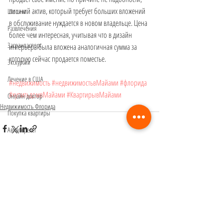
лишний актив, который требует больших вложений 
Шопинг
в обслуживание нуждается в новом владельце. Цена 
Развлечения
более чем интересная, учитывая что в дизайн 
Загранпаспорт
интерьера была вложена аналогичная сумма за 
которую сейчас продается поместье.
Экскурсии
Лечение в США
#недвижимость
#недвижимостьвМайами
#флорида
#купитьдомвМайами
#КвартирывМайами
Онлайн доктор
Недвижимость Флорида
Покупка квартиры
Авиаперелет
Виза в США
Ремонт
Гражданство США и РФ
Комментарии
Паспорт США
Бизнес в Майами