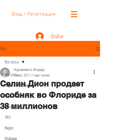
Вход / Регистрация
Войти
Пост
Все посты
Недвижимость Флорида
Все посты
15 янв. 2017 г.
1 мин. чтения
Селин Дион продает
Роды в Майами
особняк во Флориде за
Роды в США
38 миллионов
Авто
ЭКО
Видео
Майами