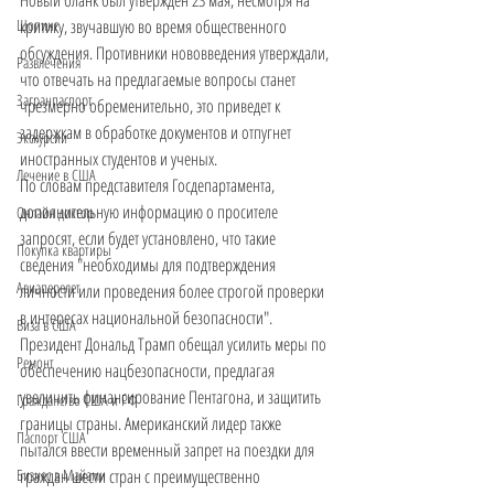
критику, звучавшую во время общественного 
Шопинг
обсуждения. Противники нововведения утверждали, 
Развлечения
что отвечать на предлагаемые вопросы станет 
Загранпаспорт
чрезмерно обременительно, это приведет к 
задержкам в обработке документов и отпугнет 
Экскурсии
иностранных студентов и ученых.
Лечение в США
По словам представителя Госдепартамента, 
дополнительную информацию о просителе 
Онлайн доктор
запросят, если будет установлено, что такие 
Покупка квартиры
сведения "необходимы для подтверждения 
Авиаперелет
личности или проведения более строгой проверки 
в интересах национальной безопасности".
Виза в США
Президент Дональд Трамп обещал усилить меры по 
Ремонт
обеспечению нацбезопасности, предлагая 
увеличить финансирование Пентагона, и защитить 
Гражданство США и РФ
границы страны. Американский лидер также 
Паспорт США
пытался ввести временный запрет на поездки для 
граждан шести стран с преимущественно 
Бизнес в Майами