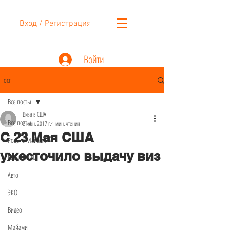
Вход / Регистрация
Войти
Пост
Все посты
Виза в США
Все посты
2 июн. 2017 г.
1 мин. чтения
С 23 Мая США
Роды в Майами
ужесточило выдачу виз
Роды в США
Авто
ЭКО
Видео
Майами