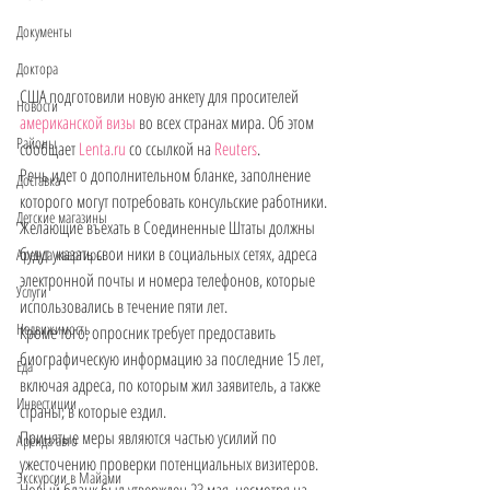
Документы
Доктора
США подготовили новую анкету для просителей 
Новости
американской визы
 во всех странах мира. Об этом 
Районы
сообщает 
Lenta.ru
 со ссылкой на 
Reuters
.
Речь идет о дополнительном бланке, заполнение 
Доставка
которого могут потребовать консульские работники. 
Детские магазины
Желающие въехать в Соединенные Штаты должны 
будут указать свои ники в социальных сетях, адреса 
Аренда квартиры
электронной почты и номера телефонов, которые 
Услуги
использовались в течение пяти лет.
Недвижимость
Кроме того, опросник требует предоставить 
биографическую информацию за последние 15 лет, 
Еда
включая адреса, по которым жил заявитель, а также 
Инвестиции
страны, в которые ездил.
Принятые меры являются частью усилий по 
Аренда авто
ужесточению проверки потенциальных визитеров. 
Экскурсии в Майами
Новый бланк был утвержден 23 мая, несмотря на 