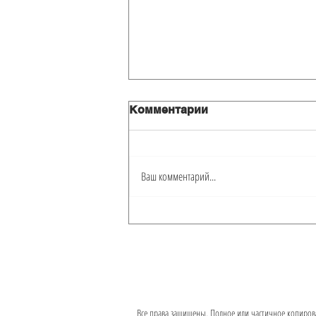
Комментарии
Ваш комментарий...
Открыть бизнес в Майами
Lifehack #2 -
Хлебопекарня
Все права защищены. Полное или частичное копиров