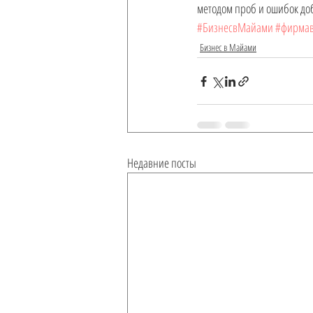
методом проб и ошибок доб
#БизнесвМайами
#фирма
Бизнес в Майами
Недавние посты