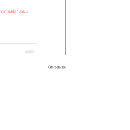
#жизньвМайами
Смотреть все