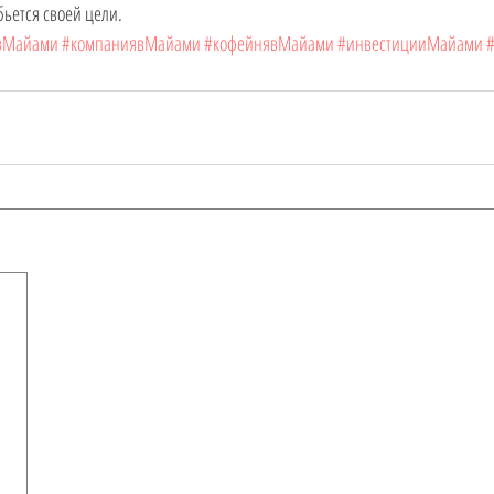
ьется своей цели.
вМайами
#компаниявМайами
#кофейнявМайами
#инвестицииМайами