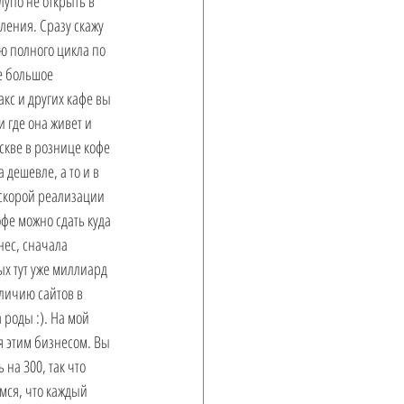
лупо не открыть в 
ения. Сразу скажу 
ю полного цикла по 
е большое 
кс и других кафе вы 
 где она живет и 
кве в рознице кофе 
 дешевле, а то и в 
 скорой реализации 
офе можно сдать куда 
нес, сначала 
х тут уже миллиард 
личию сайтов в 
 роды :). На мой 
 этим бизнесом. Вы 
на 300, так что 
мся, что каждый 