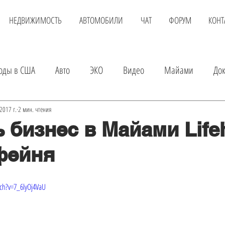
НЕДВИЖИМОСТЬ
АВТОМОБИЛИ
ЧАТ
ФОРУМ
КОНТ
оды в США
Авто
ЭКО
Видео
Майами
До
вка
Детские магазины
Аренда квартиры
Услуги
2017 г.
2 мин. чтения
 бизнес в Майами Life
фейня
а авто
Экскурсии в Майами
Шопинг
Развлечения
ch?v=7_6lyOj4VaU
Онлайн доктор
Покупка квартиры
Авиаперелет