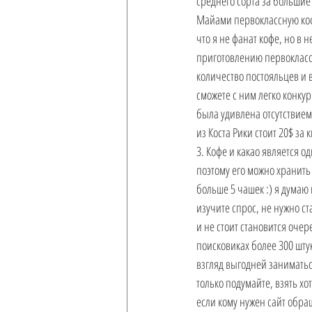
среднего сорта за большие 
Майами первоклассную кофе
что я не фанат кофе, но в 
приготовлению первоклассн
количество постояльцев и в
сможете с ним легко конкур
была удивлена отсутствием
из Коста Рики стоит 20$ за
3. Кофе и какао является о
поэтому его можно хранить 
больше 5 чашек :) я думаю 
изучите спрос, не нужно с
и не стоит становится оче
поисковиках более 300 штук
взгляд выгодней заниматьс
только подумайте, взять хо
если кому нужен сайт обра