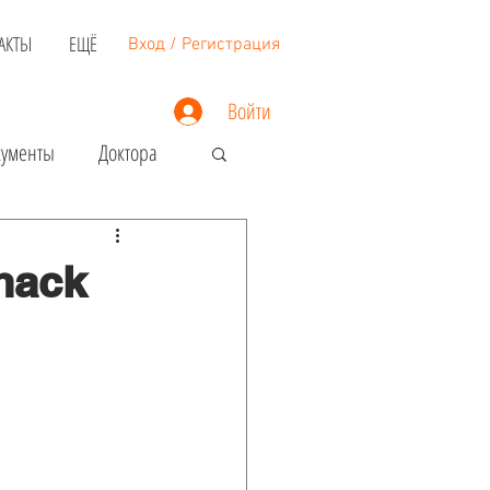
АКТЫ
ЕЩЁ
Вход / Регистрация
Войти
кументы
Доктора
Недвижимость
hack
Загранпаспорт
Виза в США