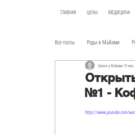
ГЛАВНАЯ
ЦЕНЫ
МЕДИЦИНА
Все посты
Роды в Майами
Р
Новости
Районы
Доста
Бизнес в Майами
19 янв. 
Открыть
№1 - Ко
Еда
Инвестиции
Аренд
https://www.youtube.com/wat
Экскурсии
Лечение в США