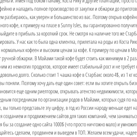
деньги. Имея под боком Панаму, Коста Рику и другие плантации, просто г
йню и наладить полное производство от закупки и обжарки до приготовл
нем разбираюсь, как уверен и большинство из вас. Поэтому открыв кофейн
ого кофе, к примеру на плазе в Sunny Isles, вы гарантированно получит
ыйдите в прибыль за короткий срок. Не смотря на наличие того же Старба
ировать. У нас как то была одна клиентка, прилетала на роды из Коста Рики
 нормальных кофеен и высоким ценам за кофе. К примеру по ценам в Мос
 кг ручной обжарки. В Майами такой кофе будет стоить как минимум в 2 раза
дним из немногих продуктов, которое имеет стабильный рост и не требует
довольно долго. Сколько стоит 1 чашка кофе в Старбакс около 4$, из 1 кг к
вы поняли. Поэтому хочу дать еще один совет: если вы хотите открыть биз
тановится еще одним риелтором, открывать агенство недвижимости, которы
редным посредникам по организации родов в Майами, которых судя по на
, вы только представьте эту цифру, в год из России народу меньше едет на
я созданием и продвижением сайтов для таких компаний, чем заниматься
тя бы за создание одно сайта 1000$ (что просто ничтожно мало) и умножить 
щайтесь сделаем, продвинем и выведем в ТОП. Желаем всем удачи, надее