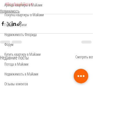
#BeachwalkResort
Аренда квартиры в Майами
Недвижимость
Покупка квартиры в Майами
Города Америки
Недвижимость Флорида
Форум
Купить квартиру в Майами
Недавние посты
Смотреть все
Погода в Майами
Недвижимость в Майами
Отзывы клиентов
Виза
Аренда авто в Майами
Перелет в США
ЭКО в Майами