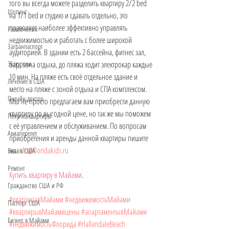
того вы всегда можете разделить квартиру 2/2 bed 
Шопинг
на 1/1 bed и студию и сдавать отдельно, это 
позволяет наиболее эффективно управлять 
Развлечения
недвижимостью и работать с более широкой 
Загранпаспорт
аудиторией. В здании есть 2 бассейна, фитнес зал, 
бар, зона отдыха, до пляжа ходит электрокар каждые 
Экскурсии
10 мин. На пляже есть своё отдельное здание и 
Лечение в США
место на пляже с зоной отдыха и СПА комплексом. 
Онлайн доктор
Мы не просто предлагаем вам приобрести данную 
квартиру по выгодной цене, но так же мы поможем 
Покупка квартиры
с её управлением и обслуживанием. По вопросам 
Авиаперелет
приобретения и аренды данной квартиры пишите 
на 
info@floridakids.ru
Виза в США
Ремонт
Купить квартиру в Майами
. 
Гражданство США и РФ
#квартиравМайами
#недвижимостьМайами
Паспорт США
#квартирывМайамицены
#апартаментывМайами
Бизнес в Майами
#недвижимостьФлорида
#HallandaleBeach