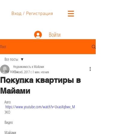
Вход / Регистрация
Войти
Пост
Все посты
Недвижимость в Майами
Все посты
15 нояб. 2017 г.
1 мин. чтения
Покупка квартиры в
Роды в Майами
Майами
Роды в США
Авто
https://www.youtube.com/watch?v=UxaoXqbwv_M
ЭКО
Видео
Майами