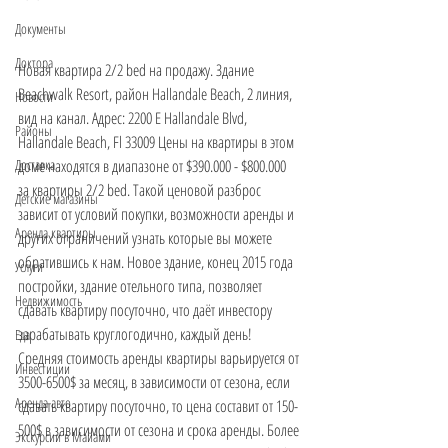
Документы
Доктора
Новая квартира 2/2 bed на продажу. Здание 
Beachwalk Resort, район Hallandale Beach, 2 линия, 
Новости
вид на канал. Адрес: 2200 E Hallandale Blvd, 
Районы
Hallandale Beach, Fl 33009 Цены на квартиры в этом 
доме находятся в диапазоне от $390.000 - $800.000 
Доставка
за квартиры 2/2 bed. Такой ценовой разброс 
Детские магазины
зависит от условий покупки, возможности аренды и 
Аренда квартиры
других ограничений узнать которые вы можете 
обратившись к нам. Новое здание, конец 2015 года 
Услуги
постройки, здание отельного типа, позволяет 
Недвижимость
сдавать квартиру посуточно, что даёт инвестору 
зарабатывать круглогодично, каждый день! 
Еда
Средняя стоимость аренды квартиры варьируется от 
Инвестиции
3500-6500$ за месяц, в зависимости от сезона, если 
Аренда авто
сдавать квартиру посуточно, то цена составит от 150-
500$ в зависимости от сезона и срока аренды. Более 
Экскурсии в Майами