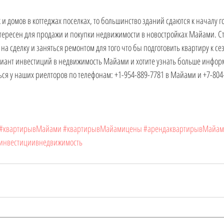
тересен для продажи и покупки недвижимости в новостройках Майами. Сто
на сделку и заняться ремонтом для того что бы подготовить квартиру к сез
риант инвестиций в недвижимость Майами и хотите узнать больше инфор
ся у наших риелторов по телефонам: +1-954-889-7781 в Майами и +7-804-
#квартирывМайами
#квартирывМайамицены
#арендаквартирывМайа
инвестициивнедвижимость