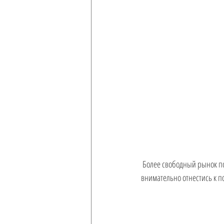
 Более свободный рынок позволяет не спеша подобрать хороший вариант, риелторы менее загружены и могут более 
внимательно отнестись к 