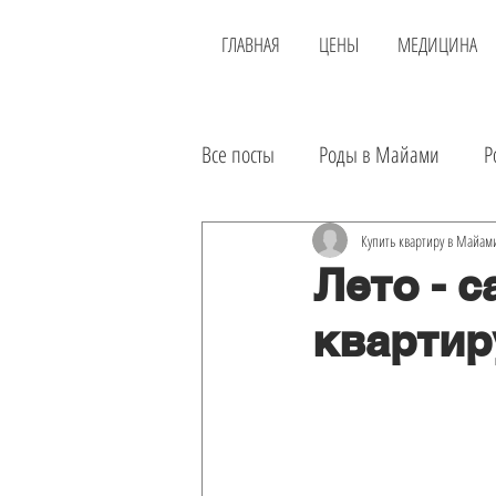
ГЛАВНАЯ
ЦЕНЫ
МЕДИЦИНА
Все посты
Роды в Майами
Р
Новости
Районы
Доста
Купить квартиру в Майам
Лето - 
квартир
Еда
Инвестиции
Аренд
Экскурсии
Лечение в США