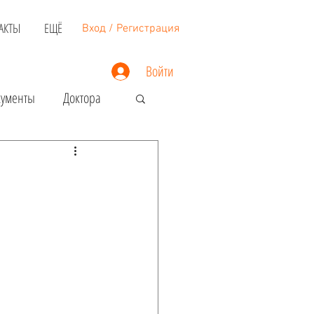
АКТЫ
ЕЩЁ
Вход / Регистрация
Войти
кументы
Доктора
Недвижимость
Загранпаспорт
Виза в США