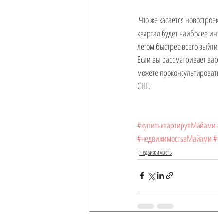
 Что же касается новостроек и домов в коттеджах поселках, то большинство зданий сдаются к началу года т.е первый 
квартал будет наиболее ин
летом быстрее всего выйти 
Если вы рассматривает ва
можете проконсультировать
СНГ.
#купитьквартирувМайами
#недвижимостьвМайами
#
Недвижимость