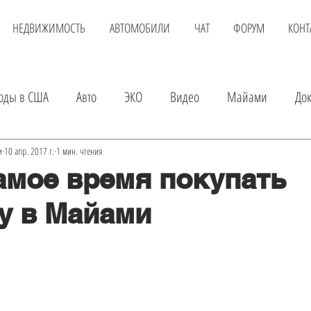
НЕДВИЖИМОСТЬ
АВТОМОБИЛИ
ЧАТ
ФОРУМ
КОНТ
оды в США
Авто
ЭКО
Видео
Майами
До
вка
Детские магазины
Аренда квартиры
Услуги
и
10 апр. 2017 г.
1 мин. чтения
самое время покупать
у в Майами
а авто
Экскурсии в Майами
Шопинг
Развлечения
Онлайн доктор
Покупка квартиры
Авиаперелет