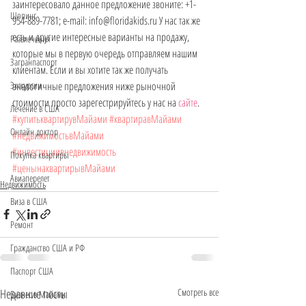
заинтересовало данное предложение звоните: +1-
Шопинг
954-889-7781; e-mail: info@floridakids.ru У нас так же 
есть и другие интересные варианты на продажу, 
Развлечения
которые мы в первую очередь отправляем нашим 
Загранпаспорт
клиентам. Если и вы хотите так же получать 
аналогичные предложения ниже рыночной 
Экскурсии
стоимости просто зарегестрируйтесь у нас на 
сайте
.
Лечение в США
#купитьквартирувМайами
#квартиравМайами
Онлайн доктор
#недвижимостьвМайами
#инвестициивнедвижимость
Покупка квартиры
#ценынаквартирывМайами
Авиаперелет
Недвижимость
Виза в США
Ремонт
Гражданство США и РФ
Паспорт США
Недавние посты
Смотреть все
Бизнес в Майами