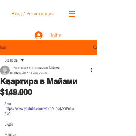
Вход / Регистрация
Войти
Пост
Все посты
Инвестиции в недвижимость Майами
Все посты
3 июн. 2017 г.
1 мин. чтения
Квартира в Майами
Роды в Майами
$149.000
Роды в США
Авто
https://www.youtube.com/watch?v=hskJ2x9Pnhw
ЭКО
Видео
Майами