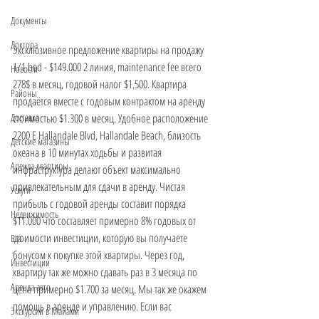
Документы
Доктора
Эксклюзивное предложение квартиры на продажу 
1/1 bed - $149.000 2 линия, maintenance fee всего 
Новости
278$ в месяц, годовой налог $1.500. Квартира 
Районы
продаётся вместе с годовым контрактом на аренду 
стоимостью $1.300 в месяц. Удобное расположение 
Доставка
2200 E Hallandale Blvd, Hallandale Beach, близость 
Детские магазины
океана в 10 минутах ходьбы и развитая 
Аренда квартиры
инфраструктура делают объект максимально 
привлекательным для сдачи в аренду. Чистая 
Услуги
прибыль с годовой аренды составит порядка 
Недвижимость
$11.000 что составляет примерно 8% годовых от 
стоимости инвестиции, которую вы получаете 
Еда
бонусом к покупке этой квартиры. Через год, 
Инвестиции
квартиру так же можно сдавать раз в 3 месяца по 
Аренда авто
цене примерно $1.700 за месяц. Мы так же окажем 
помощь в аренде и управлению. Если вас 
Экскурсии в Майами