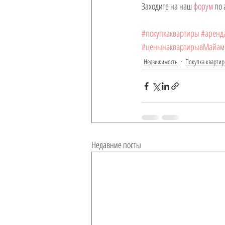
Заходите на наш 
форум
 по
#покупкаквартиры
#аренд
#ценынаквартирывМайам
Недвижимость
Покупка кварти
Недавние посты