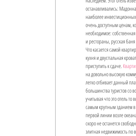
наследием. Этот отель изве
останавливались: Мадонна,
наиболее инвестиционных 
очень доступным ценам, ко
необходимое: собственная 
и рестораны, русская баня 
Что касается самой кварти
кухня и двуспальная кроват
приступить к сдаче. 
Кварти
на довольно высокую комму
легко отбивает данный плат
большинства туристов со вс
учитывая что это отель то 
самым крупным зданием в г
первой линии возле океана
скоро не останется свободн
элитная недвижимость по 