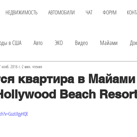
НЕДВИЖИМОСТЬ
АВТОМОБИЛИ
ЧАТ
ФОРУМ
КОНТ
оды в США
Авто
ЭКО
Видео
Майами
До
вка
Детские магазины
Аренда квартиры
Услуги
 нояб. 2016 г.
2 мин. чтения
ся квартира в Майами
Hollywood Beach Resor
а авто
Экскурсии в Майами
Шопинг
Развлечения
ch?v=GszzUlgyHQE
Онлайн доктор
Покупка квартиры
Авиаперелет