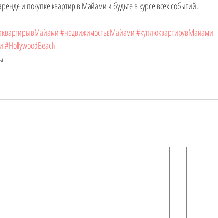
 аренде и покупке квартир в Майами и будьте в курсе всех событий.
аквартирывМайами
#недвижимостьвМайами
#куплюквартирувМайами
и
#HollywoodBeach
ры