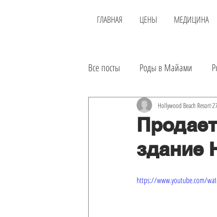
ГЛАВНАЯ
ЦЕНЫ
МЕДИЦИНА
Все посты
Роды в Майами
Р
Новости
Районы
Доста
Hollywood Beach Resort
27
Продает
здание 
Еда
Инвестиции
Аренд
https://www.youtube.com/wat
Экскурсии
Лечение в США