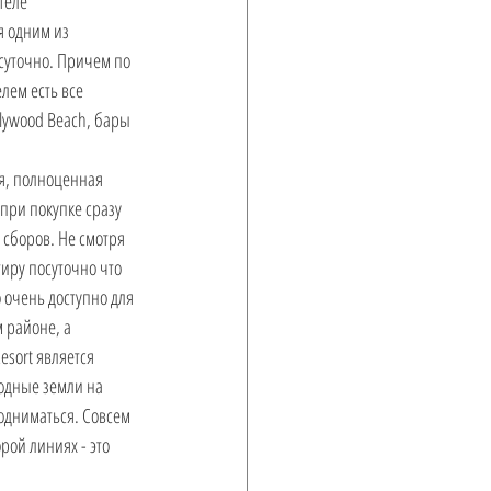
теле 
я одним из 
суточно. Причем по 
лем есть все 
lywood Beach, бары 
ая, полноценная 
 при покупке сразу 
 сборов. Не смотря 
иру посуточно что 
 очень доступно для 
 районе, а 
esort является 
одные земли на 
одниматься. Совсем 
рой линиях - это 