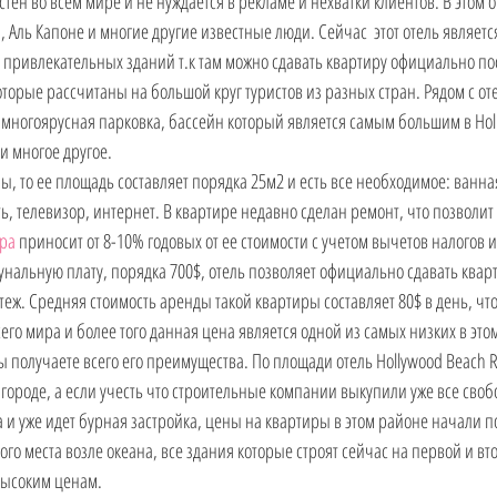
стен во всем мире и не нуждается в рекламе и нехватки клиентов. В этом о
 Аль Капоне и многие другие известные люди. Сейчас  этот отель являетс
привлекательных зданий т.к там можно сдавать квартиру официально по
торые рассчитаны на большой круг туристов из разных стран. Рядом с оте
многоярусная парковка, бассейн который является самым большим в Hol
и многое другое. 
ры, то ее площадь составляет порядка 25м2 и есть все необходимое: ванн
ь, телевизор, интернет. В квартире недавно сделан ремонт, что позволит
ра
 приносит от 8-10% годовых от ее стоимости с учетом вычетов налогов и
нальную плату, порядка 700$, отель позволяет официально сдавать кварт
еж. Средняя стоимость аренды такой квартиры составляет 80$ в день, что
его мира и более того данная цена является одной из самых низких в этом
вы получаете всего его преимущества. По площади отель Hollywood Beach R
ороде, а если учесть что строительные компании выкупили уже все своб
 и уже идет бурная застройка, цены на квартиры в этом районе начали п
ого места возле океана, все здания которые строят сейчас на первой и вто
высоким ценам. 