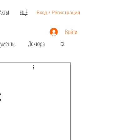
АКТЫ
ЕЩЁ
Вход / Регистрация
Войти
кументы
Доктора
Недвижимость
t
Загранпаспорт
Виза в США